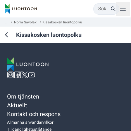
Sök
...
Norra Savolax
Kissakosken luontopolku
Kissakosken luontopolku
Om tjänsten
Aktuellt
Kontakt och respons
Allmänna användarvillkor
Tillgänglighetsutlåtande