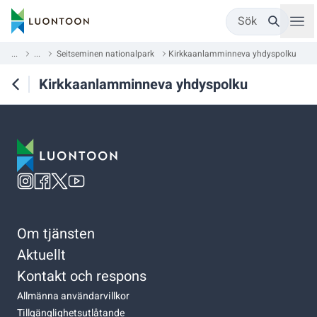
Sök
...
...
Seitseminen nationalpark
Kirkkaanlamminneva yhdyspolku
Kirkkaanlamminneva yhdyspolku
Om tjänsten
Aktuellt
Kontakt och respons
Allmänna användarvillkor
Tillgänglighetsutlåtande