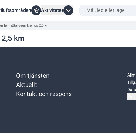
riluftsområden
Aktiviteter
on leirintäalueen kierros 2,5 km
s 2,5 km
Om tjänsten
Allm
Till
Aktuellt
Data
Kontakt och respons
Kaki