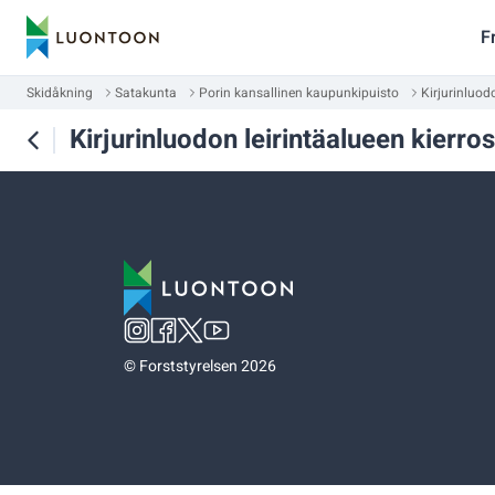
F
Skidåkning
Satakunta
Porin kansallinen kaupunkipuisto
Kirjurinluod
Kirjurinluodon leirintäalueen kierro
©
Forststyrelsen 2026