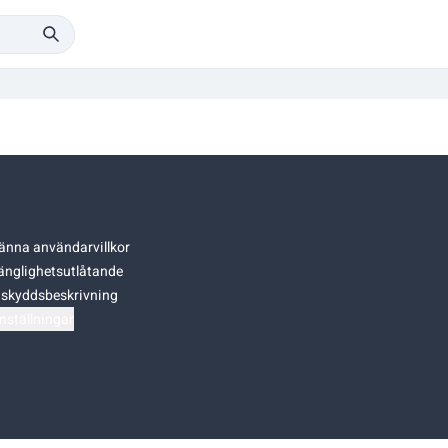
änna användarvillkor
gänglighetsutlåtande
skyddsbeskrivning
nställningar