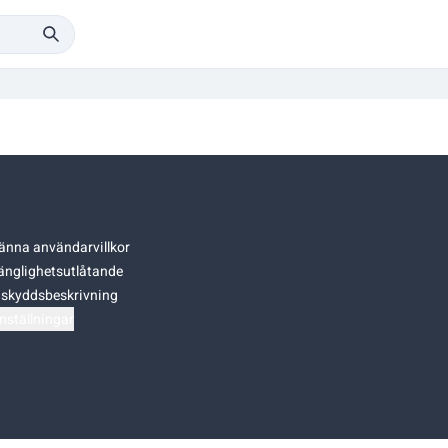
änna användarvillkor
gänglighetsutlåtande
skyddsbeskrivning
nställningar