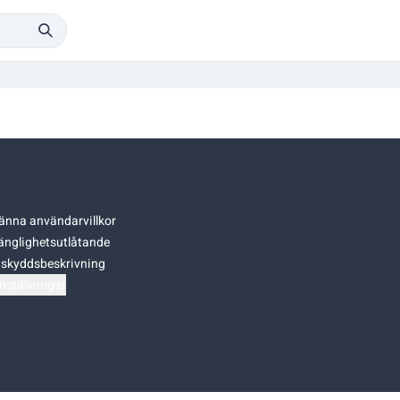
änna användarvillkor
gänglighetsutlåtande
skyddsbeskrivning
nställningar