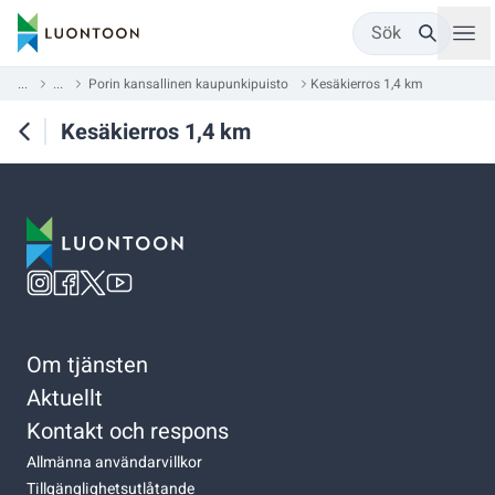
Sök
...
...
Porin kansallinen kaupunkipuisto
Kesäkierros 1,4 km
Kesäkierros 1,4 km
Om tjänsten
Aktuellt
Kontakt och respons
Allmänna användarvillkor
Tillgänglighetsutlåtande