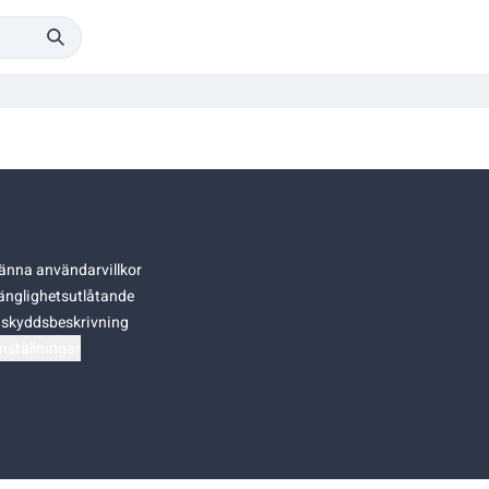
änna användarvillkor
gänglighetsutlåtande
skyddsbeskrivning
nställningar