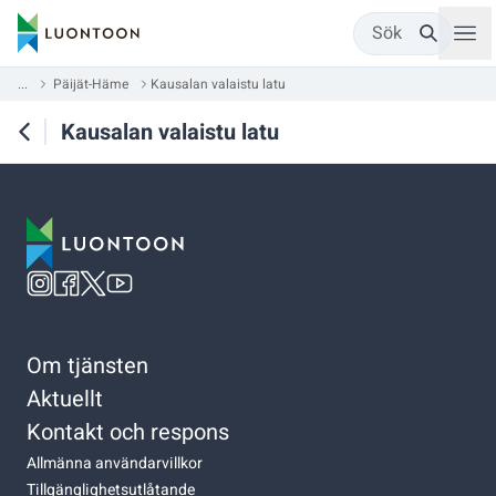
Sök
...
Päijät-Häme
Kausalan valaistu latu
Kausalan valaistu latu
Om tjänsten
Aktuellt
Kontakt och respons
Allmänna användarvillkor
Tillgänglighetsutlåtande