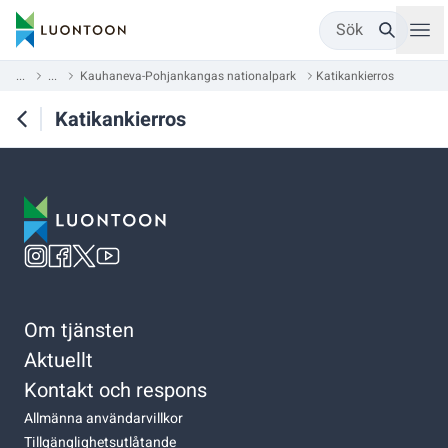
Sök
...
...
Kauhaneva-Pohjankangas nationalpark
Katikankierros
Katikankierros
Om tjänsten
Aktuellt
Kontakt och respons
Allmänna användarvillkor
Tillgänglighetsutlåtande