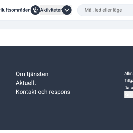
riluftsområden
Aktiviteter
i
Om tjänsten
Allm
Till
Aktuellt
Data
Kontakt och respons
Kaki