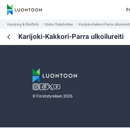
F
Vandring & friluftsliv
Södra Österbotten
Karijoki-Kakkori-Parra ulkoilureit
Karijoki-Kakkori-Parra ulkoilureiti
©
Forststyrelsen 2026