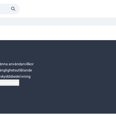
änna användarvillkor
gänglighetsutlåtande
skyddsbeskrivning
nställningar