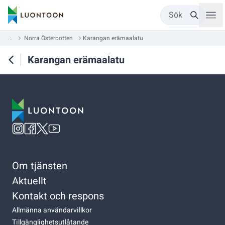
Sök
...
Norra Österbotten
Karangan erämaalatu
Karangan erämaalatu
Om tjänsten
Aktuellt
Kontakt och respons
Allmänna användarvillkor
Tillgänglighetsutlåtande