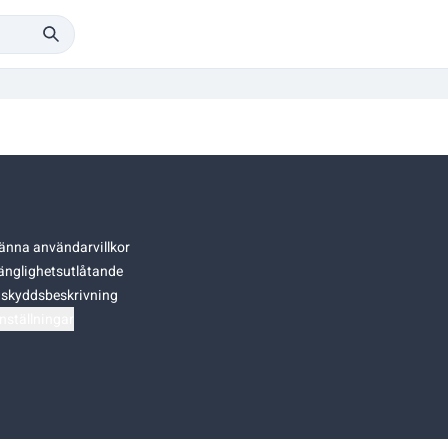
änna användarvillkor
gänglighetsutlåtande
skyddsbeskrivning
nställningar