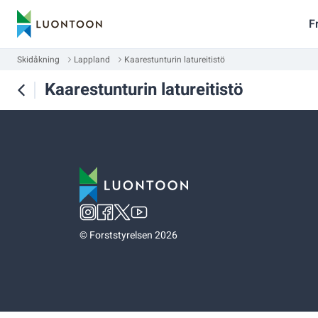
F
Skidåkning
Lappland
Kaarestunturin latureitistö
Kaarestunturin latureitistö
©
Forststyrelsen 2026