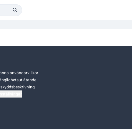
änna användarvillkor
gänglighetsutlåtande
skyddsbeskrivning
nställningar