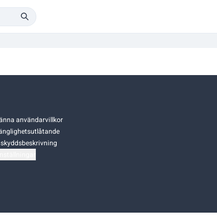
änna användarvillkor
gänglighetsutlåtande
skyddsbeskrivning
nställningar