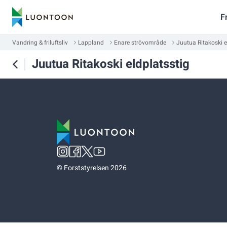
F
Vandring & friluftsliv
Lappland
Enare strövområde
Juutua Ritakoski e
Juutua Ritakoski eldplatsstig
©
Forststyrelsen 2026