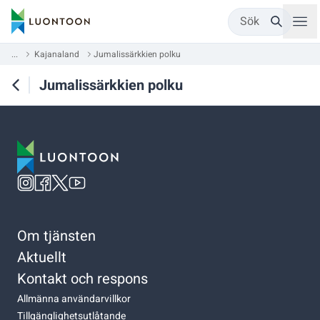
Sök
...
Kajanaland
Jumalissärkkien polku
Jumalissärkkien polku
Om tjänsten
Aktuellt
Kontakt och respons
Allmänna användarvillkor
Tillgänglighetsutlåtande