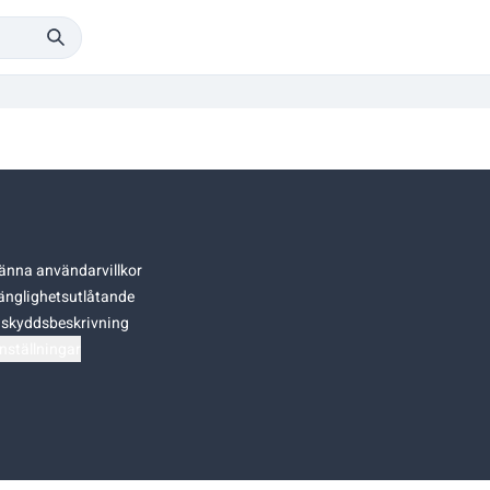
änna användarvillkor
gänglighetsutlåtande
skyddsbeskrivning
nställningar