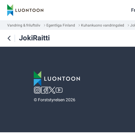
F
Vandring & friluftsliv
Egentliga Finland
Kuhankuono vandringsled
Jok
JokiRaitti
©
Forststyrelsen 2026