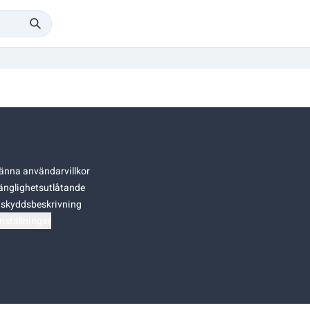
änna användarvillkor
gänglighetsutlåtande
skyddsbeskrivning
nställningar