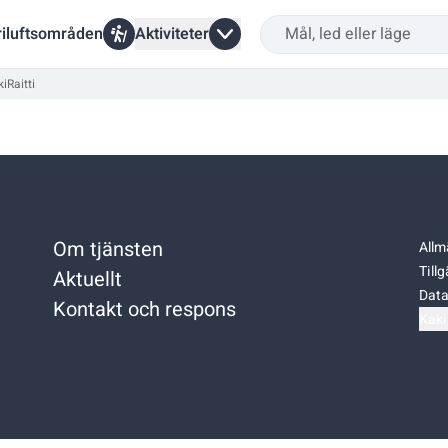
riluftsområden
Aktiviteter
iRaitti
Om tjänsten
Allm
Till
Aktuellt
Data
Kontakt och respons
Kaki