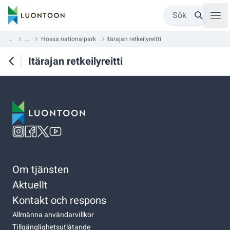
Sök
...
...
Hossa nationalpark
Itärajan retkeilyreitti
Itärajan retkeilyreitti
Om tjänsten
Aktuellt
Kontakt och respons
Allmänna användarvillkor
Tillgänglighetsutlåtande