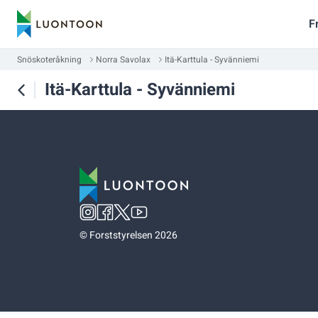
F
Snöskoteråkning
Norra Savolax
Itä-Karttula - Syvänniemi
Itä-Karttula - Syvänniemi
©
Forststyrelsen 2026