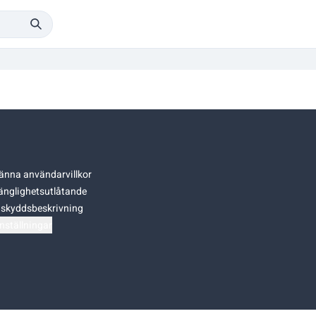
änna användarvillkor
gänglighetsutlåtande
skyddsbeskrivning
nställningar