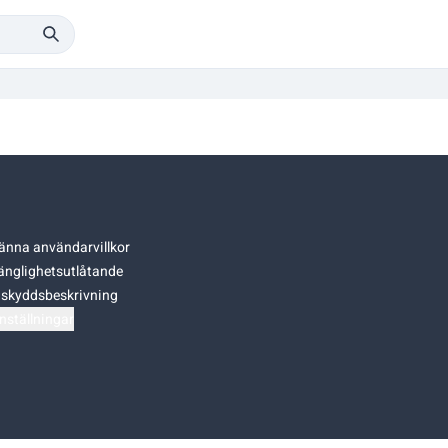
änna användarvillkor
gänglighetsutlåtande
skyddsbeskrivning
nställningar