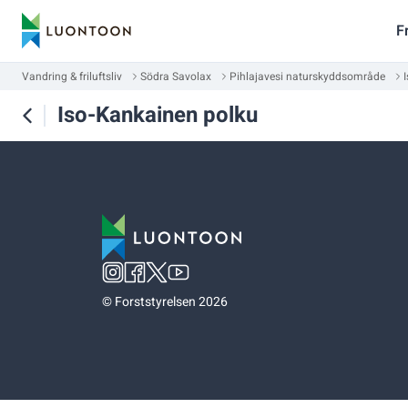
F
Vandring & friluftsliv
Södra Savolax
Pihlajavesi naturskyddsområde
Iso-Kankainen polku
©
Forststyrelsen 2026