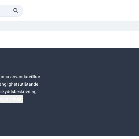
änna användarvillkor
gänglighetsutlåtande
skyddsbeskrivning
nställningar