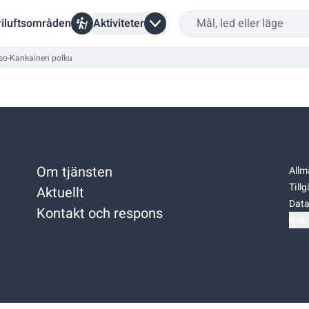
riluftsområden
Aktiviteter
Iso-Kankainen polku
Om tjänsten
Allm
Till
Aktuellt
Data
Kontakt och respons
Kaki