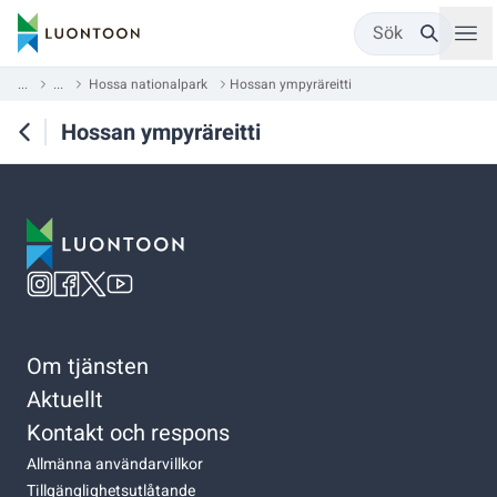
Sök
...
...
Hossa nationalpark
Hossan ympyräreitti
Hossan ympyräreitti
Om tjänsten
Aktuellt
Kontakt och respons
Allmänna användarvillkor
Tillgänglighetsutlåtande