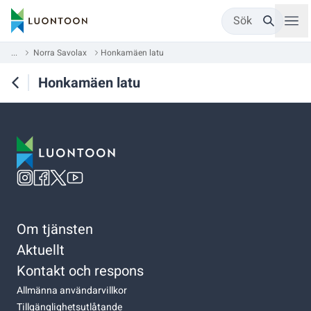
Sök
...
Norra Savolax
Honkamäen latu
Honkamäen latu
Om tjänsten
Aktuellt
Kontakt och respons
Allmänna användarvillkor
Tillgänglighetsutlåtande