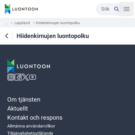
Sök
...
Lappland
Hiidenkirnujen luontopolku
Hiidenkirnujen luontopolku
Om tjänsten
Aktuellt
Kontakt och respons
Allmänna användarvillkor
Tillgänglighetsutlåtande