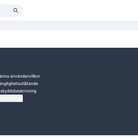
änna användarvillkor
gänglighetsutlåtande
skyddsbeskrivning
nställningar