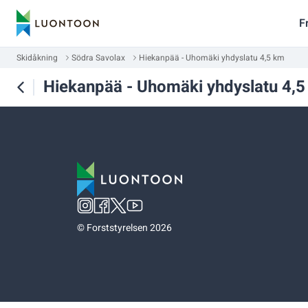
F
Skidåkning
Södra Savolax
Hiekanpää - Uhomäki yhdyslatu 4,5 km
Hiekanpää - Uhomäki yhdyslatu 4,
©
Forststyrelsen 2026