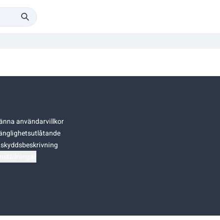
änna användarvillkor
gänglighetsutlåtande
skyddsbeskrivning
nställningar