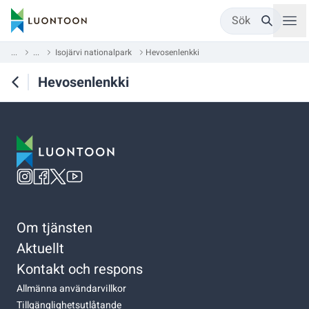
Sök
...
...
Isojärvi nationalpark
Hevosenlenkki
Hevosenlenkki
Om tjänsten
Aktuellt
Kontakt och respons
Allmänna användarvillkor
Tillgänglighetsutlåtande