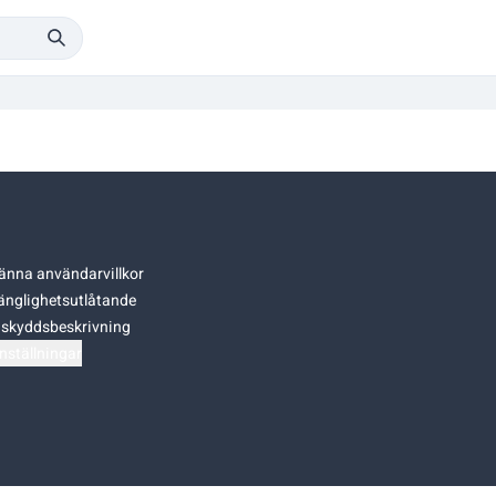
änna användarvillkor
gänglighetsutlåtande
skyddsbeskrivning
nställningar