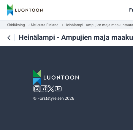
F
Skidåkning
Mellersta Finland
Heinälampi - Ampujien maja maakuntaur
Heinälampi - Ampujien maja maaku
©
Forststyrelsen 2026