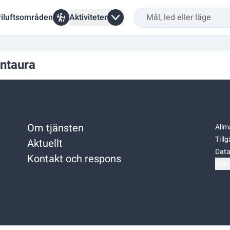
riluftsområden
Aktiviteter
a
ntaura
Om tjänsten
Allm
Till
Aktuellt
Data
Kontakt och respons
Kaki