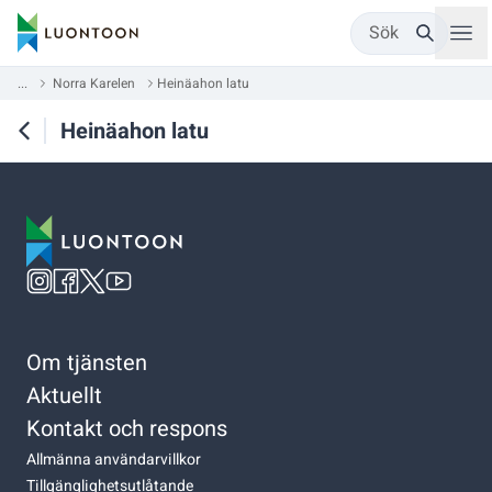
Sök
...
Norra Karelen
Heinäahon latu
Heinäahon latu
Om tjänsten
Aktuellt
Kontakt och respons
Allmänna användarvillkor
Tillgänglighetsutlåtande