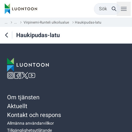
Sök
...
...
Virpinemi-Runteli ulkoilualue
Haukipudas-latu
Haukipudas-latu
Om tjänsten
Aktuellt
Kontakt och respons
Allmänna användarvillkor
Tillgänglighetsutlåtande