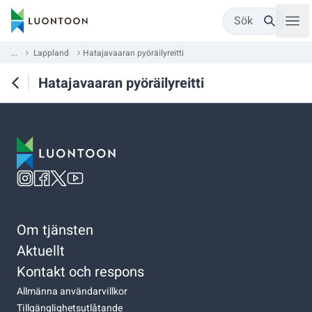
Sök
...
Lappland
Hatajavaaran pyöräilyreitti
Hatajavaaran pyöräilyreitti
Om tjänsten
Aktuellt
Kontakt och respons
Allmänna användarvillkor
Tillgänglighetsutlåtande