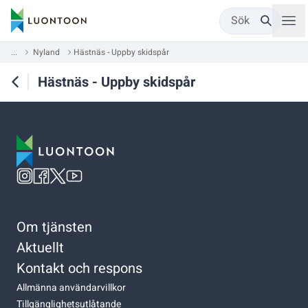
Sök
...
Nyland
Hästnäs - Uppby skidspår
Hästnäs - Uppby skidspår
Om tjänsten
Aktuellt
Kontakt och respons
Allmänna användarvillkor
Tillgänglighetsutlåtande