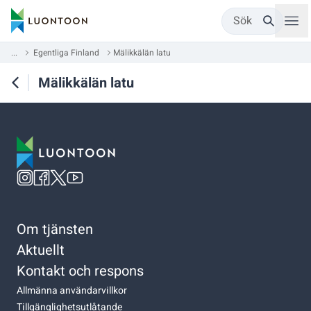
Sök
...
Egentliga Finland
Mälikkälän latu
Mälikkälän latu
Om tjänsten
Aktuellt
Kontakt och respons
Allmänna användarvillkor
Tillgänglighetsutlåtande