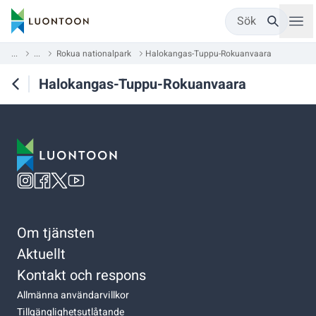
Sök
...
...
Rokua nationalpark
Halokangas-Tuppu-Rokuanvaara
Halokangas-Tuppu-Rokuanvaara
Om tjänsten
Aktuellt
Kontakt och respons
Allmänna användarvillkor
Tillgänglighetsutlåtande