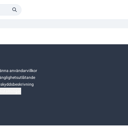
änna användarvillkor
gänglighetsutlåtande
skyddsbeskrivning
nställningar