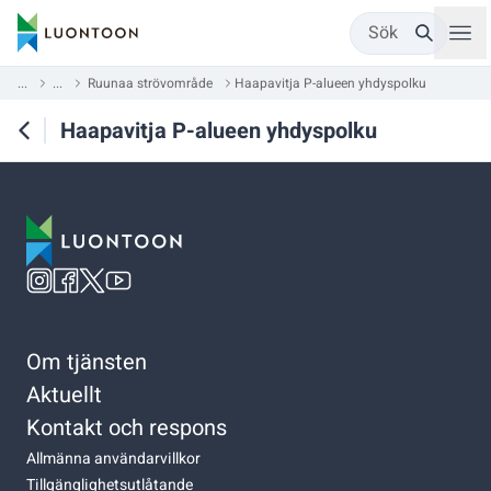
Sök
...
...
Ruunaa strövområde
Haapavitja P-alueen yhdyspolku
Haapavitja P-alueen yhdyspolku
Om tjänsten
Aktuellt
Kontakt och respons
Allmänna användarvillkor
Tillgänglighetsutlåtande