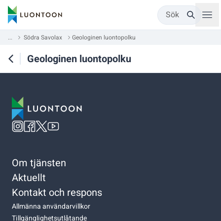
Sök
...
Södra Savolax
Geologinen luontopolku
Geologinen luontopolku
Om tjänsten
Aktuellt
Kontakt och respons
Allmänna användarvillkor
Tillgänglighetsutlåtande