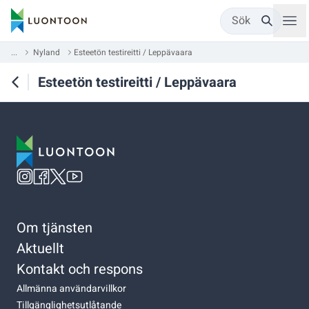
Sök
...
Nyland
Esteetön testireitti / Leppävaara
Esteetön testireitti / Leppävaara
Om tjänsten
Aktuellt
Kontakt och respons
Allmänna användarvillkor
Tillgänglighetsutlåtande