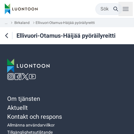
Sök
...
Birkaland
Ellivuori-Otamus-Häijää pyöräilyreitti
Ellivuori-Otamus-Häijää pyöräilyreitti
Om tjänsten
Aktuellt
Kontakt och respons
Allmänna användarvillkor
Tillgänglighetsutlåtande