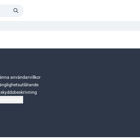
änna användarvillkor
gänglighetsutlåtande
skyddsbeskrivning
nställningar