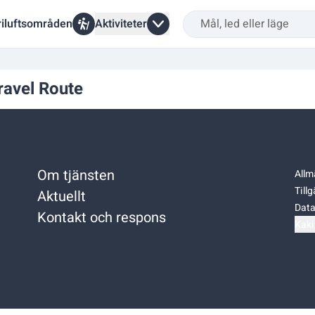
riluftsområden
Aktiviteter
ravel Route
Om tjänsten
Allm
Till
Aktuellt
Data
Kontakt och respons
Kaki