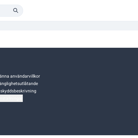
änna användarvillkor
gänglighetsutlåtande
skyddsbeskrivning
nställningar