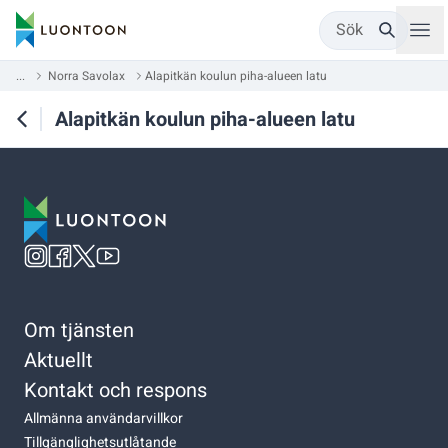
Sök
...
Norra Savolax
Alapitkän koulun piha-alueen latu
Alapitkän koulun piha-alueen latu
Om tjänsten
Aktuellt
Kontakt och respons
Allmänna användarvillkor
Tillgänglighetsutlåtande