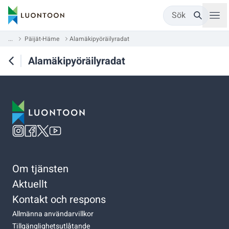
Sök
...
Päijät-Häme
Alamäkipyöräilyradat
Alamäkipyöräilyradat
Om tjänsten
Aktuellt
Kontakt och respons
Allmänna användarvillkor
Tillgänglighetsutlåtande