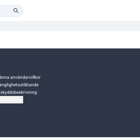
änna användarvillkor
gänglighetsutlåtande
skyddsbeskrivning
nställningar