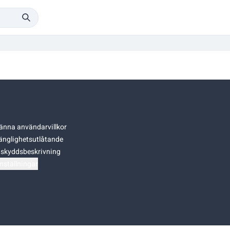
änna användarvillkor
gänglighetsutlåtande
skyddsbeskrivning
nställningar