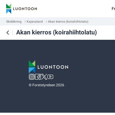
F
Skidåkning
Kajanaland
Akan kierros (koirahiihtolatu)
Akan kierros (koirahiihtolatu)
©
Forststyrelsen 2026