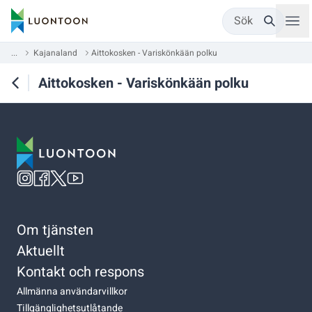
Sök
...
Kajanaland
Aittokosken - Variskönkään polku
Aittokosken - Variskönkään polku
Om tjänsten
Aktuellt
Kontakt och respons
Allmänna användarvillkor
Tillgänglighetsutlåtande