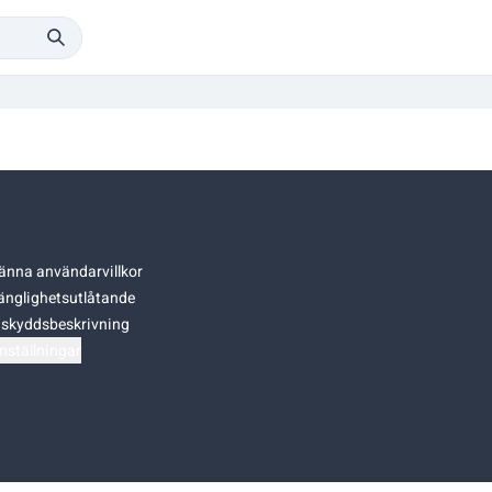
änna användarvillkor
gänglighetsutlåtande
skyddsbeskrivning
nställningar