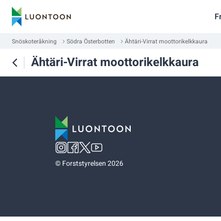
F
Snöskoteråkning
Södra Österbotten
Ähtäri-Virrat moottorikelkkaura
Ähtäri-Virrat moottorikelkkaura
©
Forststyrelsen 2026