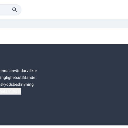
änna användarvillkor
gänglighetsutlåtande
skyddsbeskrivning
nställningar