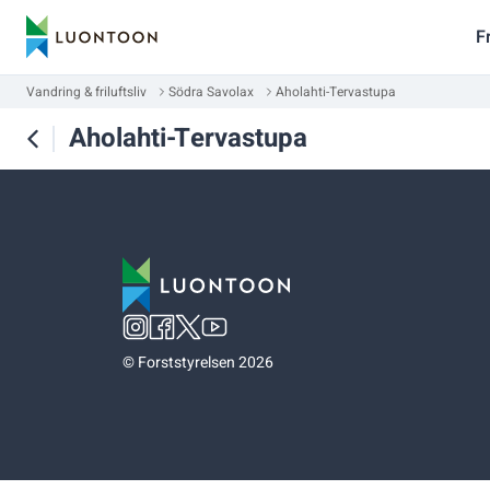
F
Vandring & friluftsliv
Södra Savolax
Aholahti-Tervastupa
Aholahti-Tervastupa
©
Forststyrelsen 2026