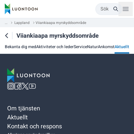
Sök
...
Lappland
Viiankiaapa myrskyddsområde
Viiankiaapa myrskyddsområde
Bekanta dig med
Aktiviteter och leder
Service
Natur
Ankomst
Aktuellt
Om tjänsten
Aktuellt
Kontakt och respons