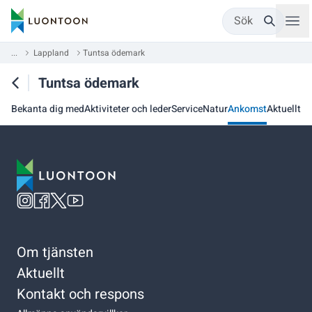
Sök
...
Lappland
Tuntsa ödemark
Tuntsa ödemark
Bekanta dig med
Aktiviteter och leder
Service
Natur
Ankomst
Aktuellt
Om tjänsten
Aktuellt
Kontakt och respons